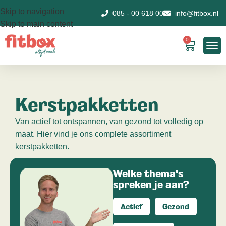
Skip to navigation
085 - 00 618 00
info@fitbox.nl
Skip to main content
0
Kerstpakketten
Van actief tot ontspannen, van gezond tot volledig op
maat. Hier vind je ons complete assortiment
kerstpakketten.
Welke thema's
spreken je aan?
Actief
Gezond