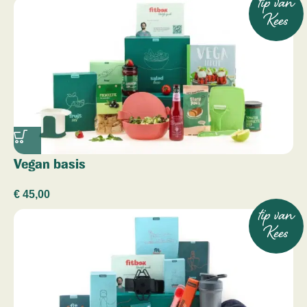
tip van
Kees
Vegan basis
€
45,00
tip van
Kees