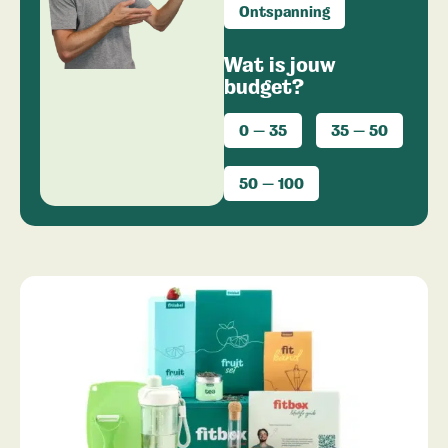
Ontspanning
Wat is jouw
budget?
0 — 35
35 — 50
50 — 100