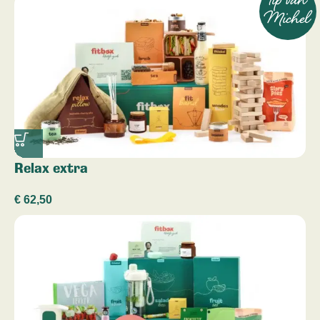
tip van
Michel
Relax extra
€
62,50