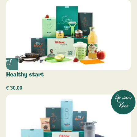
Healthy start
€
30,00
tip van
Kees