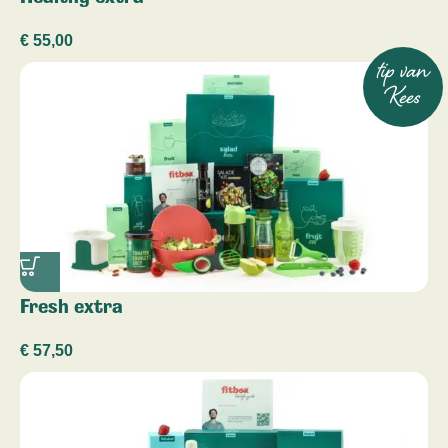
€
55,00
tip van
Kees
Fresh extra
€
57,50