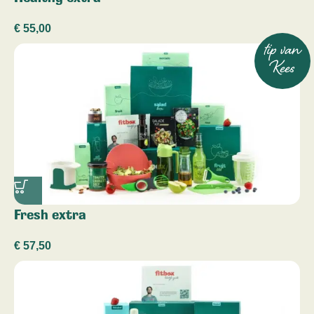
€
55,00
tip van
Kees
Fresh extra
€
57,50