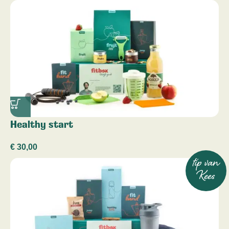
Healthy start
€
30,00
tip van
Kees