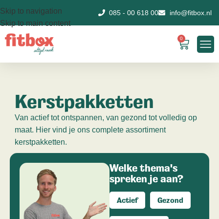
Skip to navigation
085 - 00 618 00
info@fitbox.nl
Skip to main content
0
Kerstpakketten
Van actief tot ontspannen, van gezond tot volledig op
maat. Hier vind je ons complete assortiment
kerstpakketten.
Welke thema's
spreken je aan?
Actief
Gezond