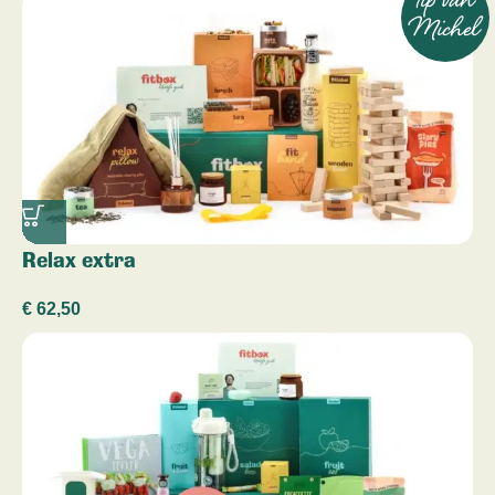
tip van
Michel
Relax extra
€
62,50