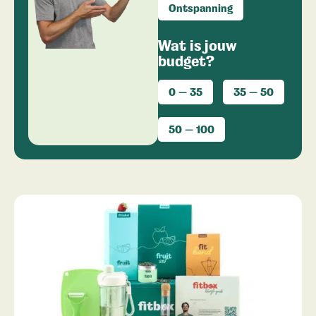
Ontspanning
Wat is jouw
budget?
0 — 35
35 — 50
50 — 100