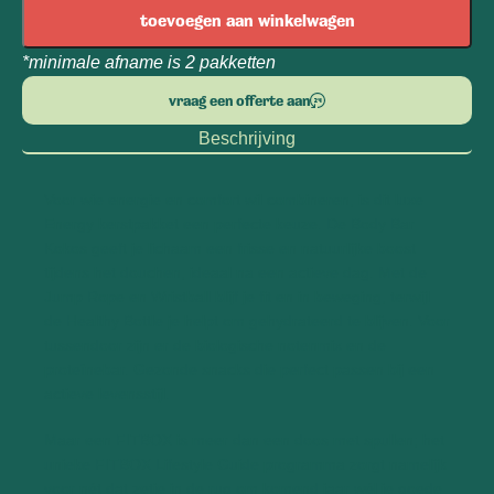
toevoegen aan winkelwagen
*minimale afname is 2 pakketten
vraag een offerte aan
Beschrijving
Voor wie energie en comfort wil combineren, is dit luxe
Energy kerstpakket een perfecte keuze. De Body Bar
Kokos geeft je lichaam een frisse en natuurlijke boost
tijdens het douchen, ideaal na een actieve dag. Met de
Jump Rope en Wristball blijf je fit en in beweging, terwijl
de Healthy Bottle je helpt om gehydrateerd te blijven. Voor
tussendoor zijn er de biologische notenmix en de
proteïnebar. Gezonde snacks die perfect passen bij een
actieve levensstijl.
Maar een FITBOX is meer dan een doos met spullen; het
unieke FITBOX Lifestyle Guide programma zorgt namelijk
voor nét dat zetje in de rug om komend jaar wél je goede