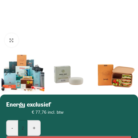
Klik om afbeelding te vergroten
Energy exclusief
€
65,00
€
77,76
incl. btw
-
+