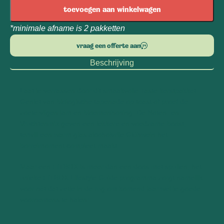
toevoegen aan winkelwagen
*minimale afname is 2 pakketten
vraag een offerte aan
Beschrijving
Laat je verrassen door dit smaakvolle Taste kerstpakket.
Geniet van biologische tapenade op toast of proef de
zoete vijgen jam en bloemenhoning. De Noten- en
Vruchtenmix geven een lekkere en voedzame boost,
terwijl een warm glas alcoholvrije Glühwein het
borrelmoment compleet maakt.
Maar een FITBOX is meer dan een doos met spullen; het
unieke FITBOX Lifestyle Guide programma zorgt namelijk
voor nét dat zetje in de rug om komend jaar wél je goede
voornemens te halen!