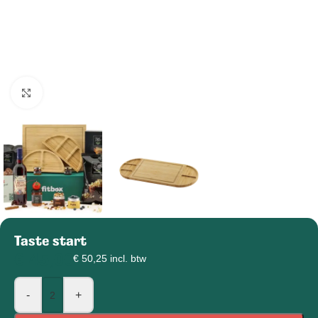
Klik om afbeelding te vergroten
Taste start
€
45,00
€
50,25
incl. btw
-
+