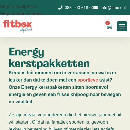
Skip to navigation
085 - 00 618 00
info@fitbox.nl
Skip to main content
0
Energy
kerstpakketten
Kerst is hét moment om te verrassen, en wat is er
leuker dan dat te doen met een
sportieve
twist?
Onze Energy kerstpakketten zitten boordevol
energie en geven een frisse knipoog naar bewegen
en vitaliteit.
Ze zijn ideaal voor iedereen die het nieuwe jaar met pit
wil starten. Of dat nu fanatiek sporten is, gewoon
lekker in beweging blijven of met plezier iets actiefs