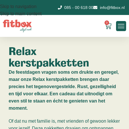
Skip to navigation
085 - 00 618 00
info@fitbox.nl
Skip to main content
0
Relax
kerstpakketten
De feestdagen vragen soms om drukte en geregel,
maar onze Relax kerstpakketten brengen daar
precies het tegenovergestelde. Rust, gezelligheid
en tijd voor elkaar. Een cadeau dat uitnodigt om
even stil te staan en écht te genieten van het
moment.
Of dat nu met familie is, met vrienden of gewoon lekker
voor jezelf. Deze pakketten draaien om ontspannen,