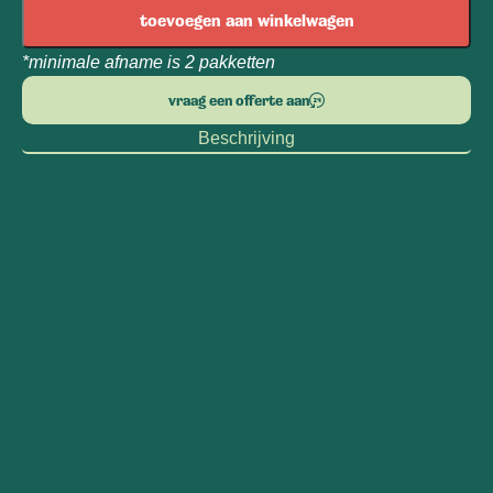
toevoegen aan winkelwagen
*minimale afname is 2 pakketten
vraag een offerte aan
Beschrijving
Voor de echte food lover is er dit luxe Food kerstpakket.
Verwen jezelf met een frisse Mojito-kwarktaart en proef
van de heerlijke noten- en vruchtenmixen in stijlvolle
bewaarblikjes. Laat je keuken op smaak komen met de
verfijnde red curry pasta en warme hotpot-kruiden, die
zorgen voor een vleugje culinaire beleving. Met het
handige Meal Preppen boekje plan je moeiteloos gezonde
én lekkere maaltijden.
Maar een FITBOX is meer dan een doos met spullen; het
unieke FITBOX Lifestyle Guide programma zorgt namelijk
voor nét dat zetje in de rug om komend jaar wél je goede
voornemens te halen!