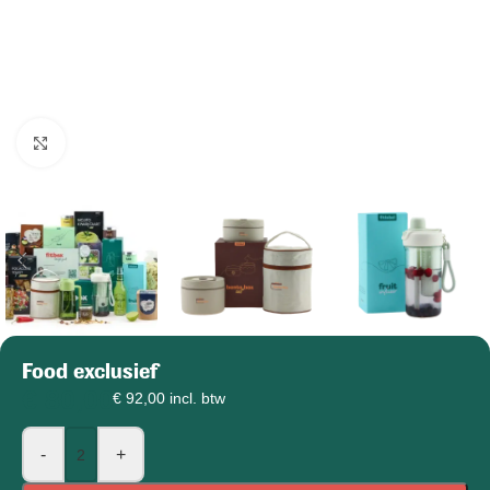
Klik om afbeelding te vergroten
Food exclusief
€
80,00
€
92,00
incl. btw
-
+