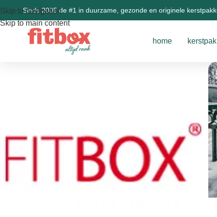
Sinds 2005 de #1 in duurzame, gezonde en originele kerstpak
Skip to navigation
Skip to main content
home
kerstpak