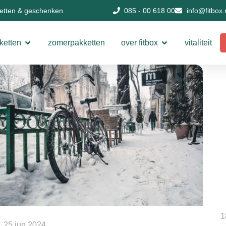
ketten & geschenken
085 - 00 618 00
info@fitbox.
ketten
zomerpakketten
over fitbox
vitaliteit
1
25 jun 2024