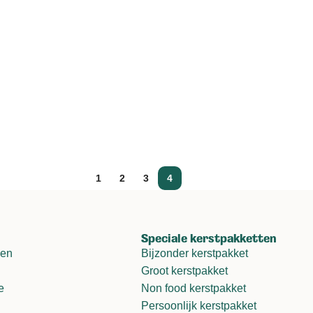
1
2
3
4
Speciale kerstpakketten
gen
Bijzonder kerstpakket
Groot kerstpakket
e
Non food kerstpakket
Persoonlijk kerstpakket