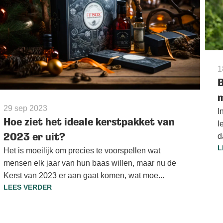
1
B
m
29 sep 2023
I
Hoe ziet het ideale kerstpakket van
l
2023 er uit?
d
L
Het is moeilijk om precies te voorspellen wat
mensen elk jaar van hun baas willen, maar nu de
Kerst van 2023 er aan gaat komen, wat moe...
LEES VERDER