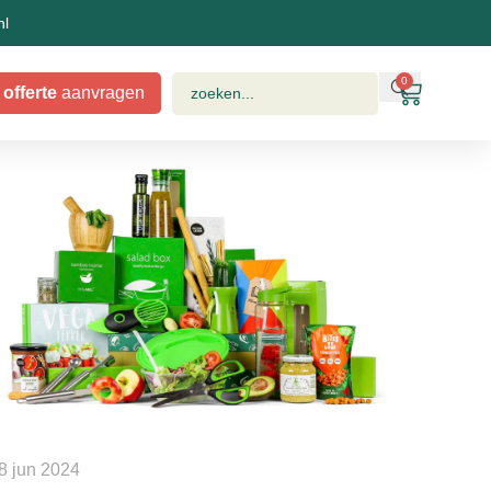
nl
0
offerte
aanvragen
8 jun 2024