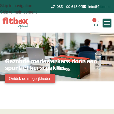
Skip to navigation
085 - 00 618 00
info@fitbox.nl
Skip to main content
0
Gezonde medewerkers door een
sportief kerstpakket
Ontdek de mogelijkheden