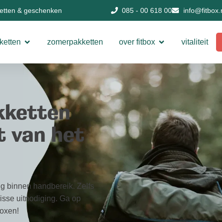
ketten & geschenken
085 - 00 618 00
info@fitbox.
ketten
zomerpakketten
over fitbox
vitaliteit
kketten
t van het
g binnen handbereik. Zelfs
risse uitnodiging. Ga op
boxen!