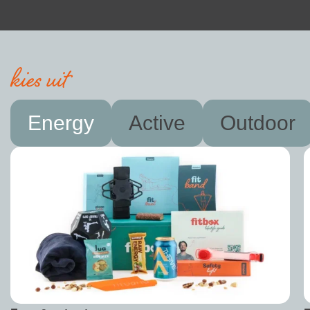
kies uit
Energy
Active
Outdoor