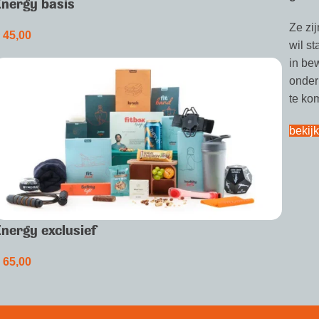
Energy basis
Ze zij
€
45,00
wil st
in bew
onder
te ko
bekij
Energy exclusief
€
65,00