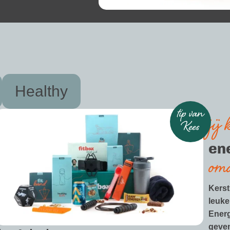
Healthy
tip van
jij 
Kees
en
omd
Kerst
leuke
Energ
geven