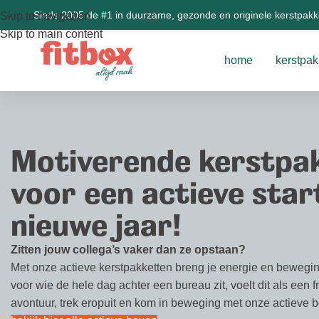
Sinds 2005 de #1 in duurzame, gezonde en originele kerstpak
Skip to navigation
Skip to main content
home
kerstpak
Motiverende kerstpa
voor een actieve star
nieuwe jaar!
Zitten jouw collega’s vaker dan ze opstaan?
Met onze actieve kerstpakketten breng je energie en bewegin
voor wie de hele dag achter een bureau zit, voelt dit als een f
avontuur, trek eropuit en kom in beweging met onze actieve 