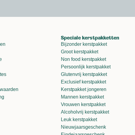
Speciale kerstpakketten
gen
Bijzonder kerstpakket
Groot kerstpakket
e
Non food kerstpakket
Persoonlijk kerstpakket
tes
Glutenvrij kerstpakket
Exclusief kerstpakket
rwaarden
Kerstpakket jongeren
ng
Mannen kerstpakket
Vrouwen kerstpakket
Alcoholvrij kerstpakket
Leuk kerstpakket
Nieuwjaarsgeschenk
Eindejaarsgeschenk