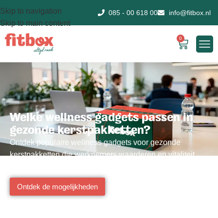
Skip to navigation
085 - 00 618 00
info@fitbox.nl
Skip to main content
0
Welke wellness gadgets passen in
gezonde kerstpakketten?
Ontdek populaire wellness gadgets voor gezonde
kerstpakketten die werknemers waarderen en vitaliteit
bevorderen.
Ontdek de mogelijkheden