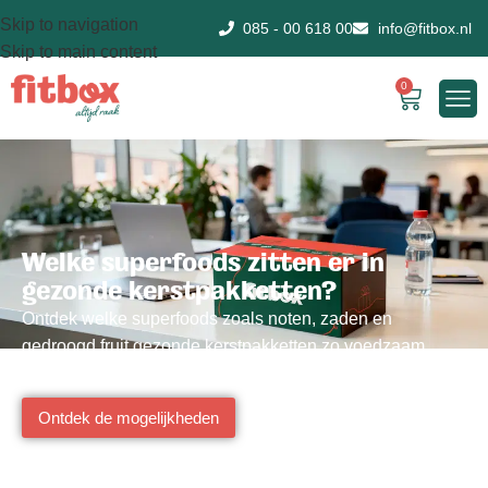
Skip to navigation
085 - 00 618 00
info@fitbox.nl
Skip to main content
0
Welke superfoods zitten er in
gezonde kerstpakketten?
Ontdek welke superfoods zoals noten, zaden en
gedroogd fruit gezonde kerstpakketten zo voedzaam
maken voor werknemers.
Ontdek de mogelijkheden