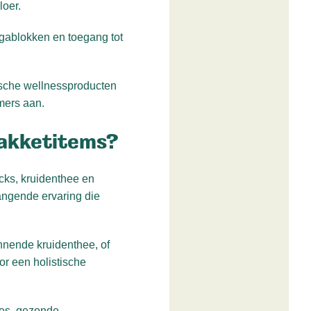
loer.
ogablokken en toegang tot
ische wellnessproducten
mers aan.
pakketitems?
cks, kruidenthee en
angende ervaring die
nende kruidenthee, of
r een holistische
les, gezonde