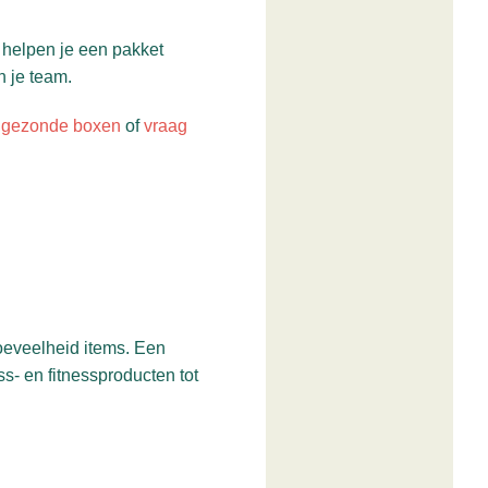
 helpen je een pakket
n je team.
n
gezonde boxen
of
vraag
oeveelheid items. Een
s- en fitnessproducten tot