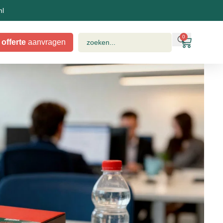
nl
0
offerte
aanvragen