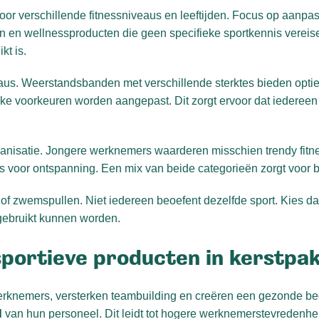
voor verschillende fitnessniveaus en leeftijden. Focus op aanpa
n en wellnessproducten die geen specifieke sportkennis vereise
kt is.
aus. Weerstandsbanden met verschillende sterktes bieden optie
ke voorkeuren worden aangepast. Dit zorgt ervoor dat iederee
ganisatie. Jongere werknemers waarderen misschien trendy fitne
s voor ontspanning. Een mix van beide categorieën zorgt voor 
en of zwemspullen. Niet iedereen beoefent dezelfde sport. Kies
l gebruikt kunnen worden.
 sportieve producten in kerstpa
rknemers, versterken teambuilding en creëren een gezonde bedr
d
van hun personeel. Dit leidt tot hogere werknemerstevredenhe