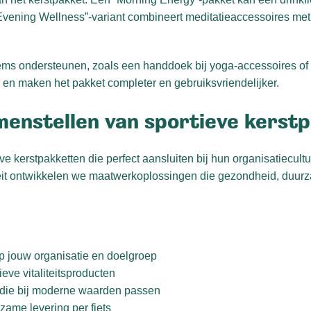
 “Evening Wellness”-variant combineert meditatieaccessoires m
tems ondersteunen, zoals een handdoek bij yoga-accessoires of
g en maken het pakket completer en gebruiksvriendelijker.
amenstellen van sportieve kerst
eve kerstpakketten die perfect aansluiten bij hun organisatiecul
iteit ontwikkelen we maatwerkoplossingen die gezondheid, duu
p jouw organisatie en doelgroep
eve vitaliteitsproducten
n die bij moderne waarden passen
zame levering per fiets