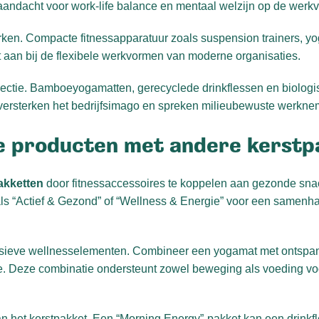
andacht voor work-life balance en mentaal welzijn op de werkv
rken. Compacte fitnessapparatuur zoals suspension trainers, y
it aan bij de flexibele werkvormen van moderne organisaties.
electie. Bamboeyogamatten, gerecyclede drinkflessen en biolog
versterken het bedrijfsimago en spreken milieubewuste werkne
ve producten met andere kerst
akketten
door fitnessaccessoires te koppelen aan gezonde sna
ls “Actief & Gezond” of “Wellness & Energie” voor een samenh
ssieve wellnesselementen. Combineer een yogamat met ontspan
. Deze combinatie ondersteunt zowel beweging als voeding voo
n het kerstpakket. Een “Morning Energy”-pakket kan een drinkf