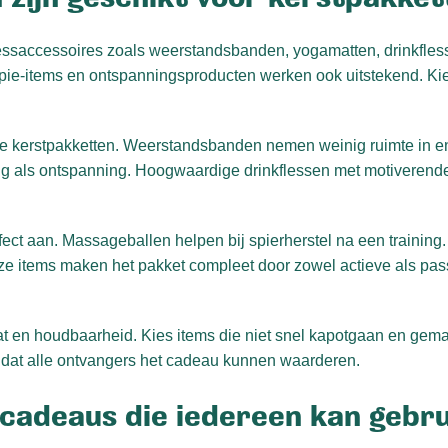
tnessaccessoires zoals weerstandsbanden, yogamatten, drinkfles
ie-items en ontspanningsproducten werken ook uitstekend. Ki
e kerstpakketten. Weerstandsbanden nemen weinig ruimte in en 
g als ontspanning. Hoogwaardige drinkflessen met motiverende
ect aan. Massageballen helpen bij spierherstel na een trainin
e items maken het pakket compleet door zowel actieve als pas
aat en houdbaarheid. Kies items die niet snel kapotgaan en gema
 dat alle ontvangers het cadeau kunnen waarderen.
tcadeaus die iedereen kan gebr