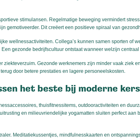
sportieve stimulansen. Regelmatige beweging vermindert stress
ijn gemotiveerder. Dit creëert een positieve spiraal van gezondhe
jke wellnessactiviteiten. Collega’s kunnen samen sporten of wel
 Een gezonde bedrijfscultuur ontstaat wanneer welzijn centraal 
r ziekteverzuim. Gezonde werknemers zijn minder vaak ziek en b
h terug door betere prestaties en lagere personeelskosten.
ssen het beste bij moderne ker
lnessaccessoires, thuisfitnessitems, outdooractiviteiten en duu
trusting en milieuvriendelijke yogamatten sluiten perfect aan b
aler. Meditatiekussentjes, mindfulnesskaarten en ontspanning