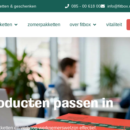
ketten & geschenken
085 - 00 618 00
info@fitbox.
ketten
zomerpakketten
over fitbox
vitaliteit
oducten passen in
ketten en verhoog werknemerswelzijn effectief.