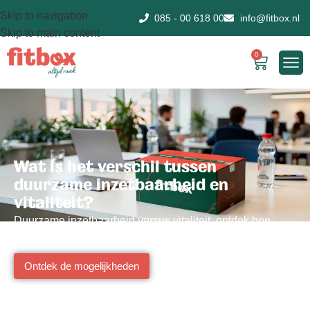
Skip to navigation
085 - 00 618 00
info@fitbox.nl
Skip to main content
0
Wat is het verschil tussen
duurzame inzetbaarheid en
vitaliteit?
Duurzame inzetbaarheid versus vitaliteit: ontdek hoe
beide concepten je team vitaler en productiever maken.
Ontdek de mogelijkheden