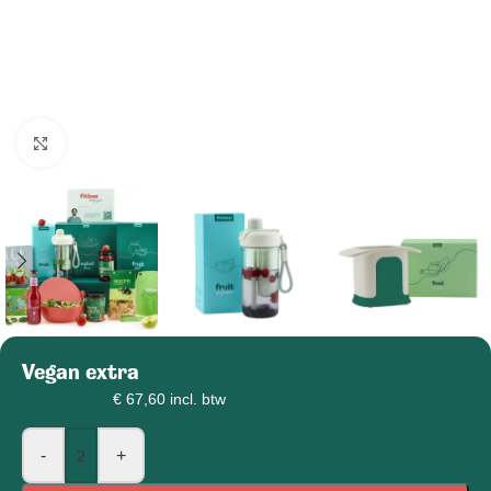
Klik om afbeelding te vergroten
Vegan extra
€
57,50
€
67,60
incl. btw
-
+