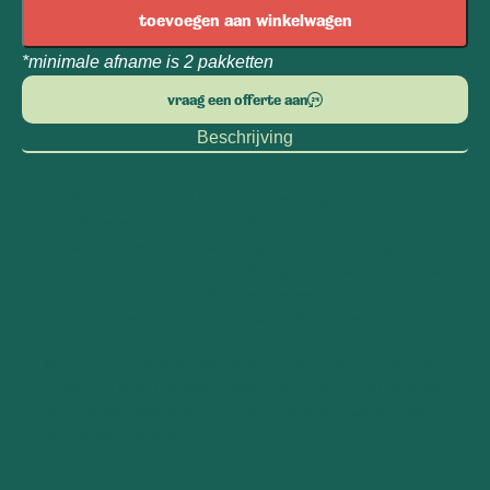
toevoegen aan winkelwagen
*minimale afname is 2 pakketten
vraag een offerte aan
Beschrijving
Dit Vegan kerstpakket brengt plezier en gemak naar je
dagelijkse leven. Combineer de Salad Box met de Fruit
Infuser voor een verfrissende, gezonde lunch, of geniet
van de Fruit Funk Fruitsticks Mango als lekkere snack. De
focaccette met zwarte olijven en de vegetarische tomaat-
courgettesoep zorgen voor smaakvolle momenten.
Maar een FITBOX is meer dan een doos met spullen; het
unieke FITBOX Lifestyle Guide programma zorgt namelijk
voor nét dat zetje in de rug om komend jaar wél je goede
voornemens te halen!