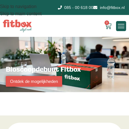
Skip to navigation
085 - 00 618 00
info@fitbox.nl
Skip to main content
0
Bioscoopdebuut Fitbox
Ontdek de mogelijkheden