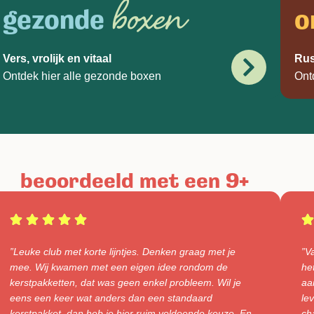
boxen
gezonde
o
Vers, vrolijk en vitaal
Rus
Ontdek hier alle gezonde boxen
Ont
beoordeeld met een 9+
”Leuke club met korte lijntjes. Denken graag met je
”V
mee. Wij kwamen met een eigen idee rondom de
he
kerstpakketten, dat was geen enkel probleem. Wil je
aa
eens een keer wat anders dan een standaard
le
kerstpakket, dan heb je hier ruim voldoende keuze. En
ch