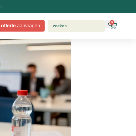
nl
0
offerte
aanvragen