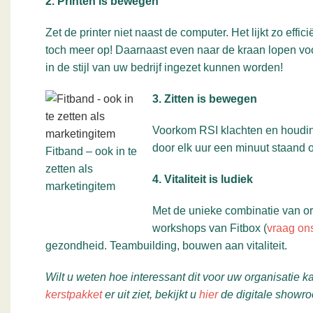
2. Printen is bewegen
Zet de printer niet naast de computer. Het lijkt zo effi
toch meer op! Daarnaast even naar de kraan lopen voor 
in de stijl van uw bedrijf ingezet kunnen worden!
3. Zitten is bewegen
Voorkom RSI klachten en houding
door elk uur een minuut staand o
Fitband – ook in te
zetten als
4. Vitaliteit is ludiek
marketingitem
Met de unieke combinatie van ori
workshops van Fitbox (
vraag ons
gezondheid. Teambuilding, bouwen aan vitaliteit.
Wilt u weten hoe interessant dit voor uw organisatie k
kerstpakket
er uit ziet, bekijkt u
hier
de digitale showr